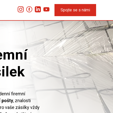
Spojte se s námi
emní
ilek
enní firemní
í pošty
, znalosti
ro vaše zásilky vždy