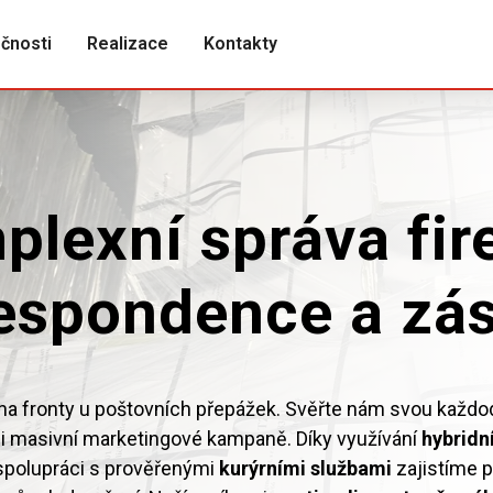
čnosti
Realizace
Kontakty
plexní správa fir
espondence a zás
a fronty u poštovních přepážek. Svěřte nám svou každod
i masivní marketingové kampaně. Díky využívání
hybridn
 spolupráci s prověřenými
kurýrními službami
zajistíme p