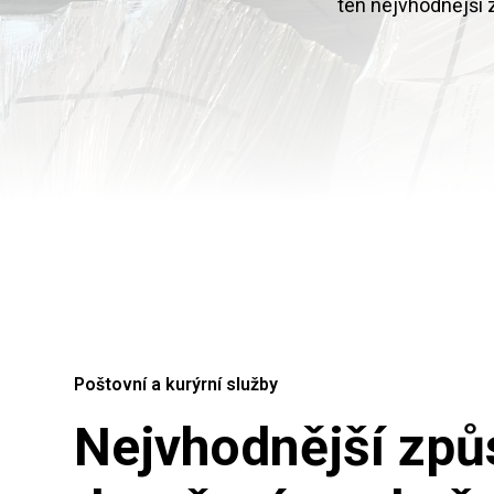
ten nejvhodnější 
Poštovní a kurýrní služby
Nejvhodnější zp