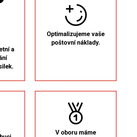
Optimalizujeme vaše
poštovní náklady.
etní a
ání
ilek.
V oboru máme
ibuci