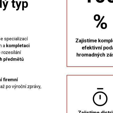
dý typ
%
e specializací
Zajistíme kompl
in a
kompletaci
efektivní pod
 rozesílání
hromadných zás
ch předmětů
í firemní
až po výroční zprávy,
Zajistíme distr