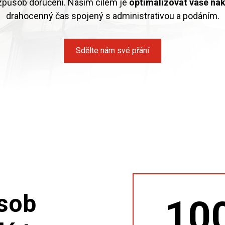
způsob doručení. Naším cílem je
optimalizovat vaše ná
drahocenný čas spojený s administrativou a podáním.
Sdělte nám své přání
ůsob
10