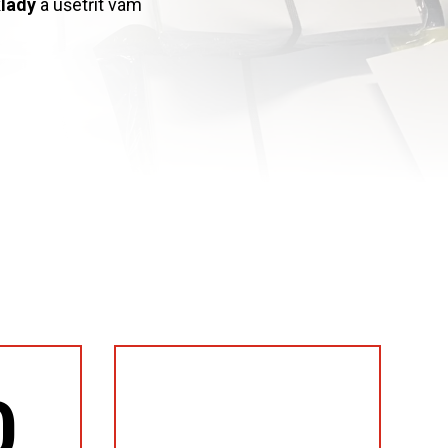
klady
a ušetřit vám
0